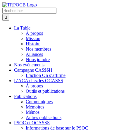
Passer
au
Rechercher:
contenu
La Table
À propos
Mission
Histoire
Nos membres
Alliances
Nous joindre
Nos événements
Campagne CA$$$H
L’action On s’affirme
L’ACA chez les OCASSS
À propos
Outils et publications
Publications
Communiqués
Mémoires
Mémos
Autres publications
PSOC et OCASSS
Informations de base sur le PSOC