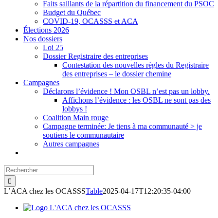
Faits saillants de la répartition du financement du PSOC
Budget du Québec
COVID-19, OCASSS et ACA
Élections 2026
Nos dossiers
Loi 25
Dossier Registraire des entreprises
Contestation des nouvelles règles du Registraire
des entreprises – le dossier chemine
Campagnes
Déclarons l’évidence ! Mon OSBL n’est pas un lobby.
Affichons l’évidence : les OSBL ne sont pas des
lobbys !
Coalition Main rouge
Campagne terminée: Je tiens à ma communauté > je
soutiens le communautaire
Autres campagnes
Rechercher:
L’ACA chez les OCASSS
Table
2025-04-17T12:20:35-04:00