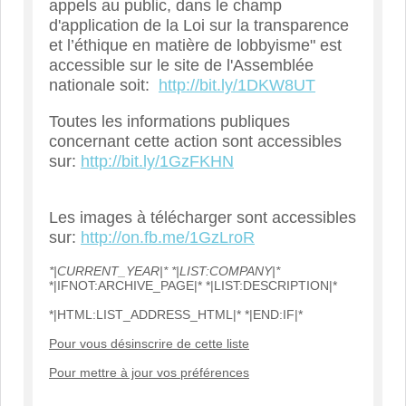
appels au public, dans le champ
d'application de la Loi sur la transparence
et l’éthique en matière de lobbyisme" est
accessible sur le site de l'Assemblée
nationale soit:
http://bit.ly/1DKW8UT
Toutes les informations publiques
concernant cette action sont accessibles
sur:
http://bit.ly/1GzFKHN
Les images à télécharger sont accessibles
sur:
http://on.fb.me/1GzLroR
*|CURRENT_YEAR|* *|LIST:COMPANY|*
*|IFNOT:ARCHIVE_PAGE|* *|LIST:DESCRIPTION|*
*|HTML:LIST_ADDRESS_HTML|* *|END:IF|*
Pour vous désinscrire de cette liste
Pour mettre à jour vos préférences