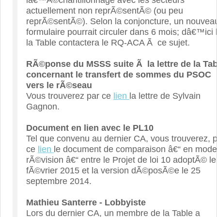
lâ€™Ã©chantillonnage avec les secteurs
actuellement non reprÃ©sentÃ© (ou peu
reprÃ©sentÃ©). Selon la conjoncture, un nouvea
formulaire pourrait circuler dans 6 mois; dâ€™ici l
la Table contactera le RQ-ACA Ã ce sujet.
RÃ©ponse du MSSS suite Ã la lettre de la Tab
concernant le transfert de sommes du PSOC
vers le rÃ©seau
Vous trouverez par ce
lien
la lettre de Sylvain
Gagnon.
Document en lien avec le PL10
Tel que convenu au dernier CA, vous trouverez, 
ce
lien
le document de comparaison â€“ en mode
rÃ©vision â€“ entre le Projet de loi 10 adoptÃ© le
fÃ©vrier 2015 et la version dÃ©posÃ©e le 25
septembre 2014.
Mathieu Santerre - Lobbyiste
Lors du dernier CA, un membre de la Table a