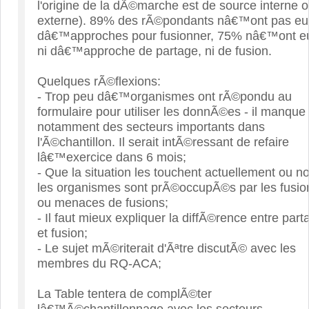
l'origine de la dÃ©marche est de source interne 
externe). 89% des rÃ©pondants nâ€™ont pas eu
dâ€™approches pour fusionner, 75% nâ€™ont e
ni dâ€™approche de partage, ni de fusion.
Quelques rÃ©flexions:
- Trop peu dâ€™organismes ont rÃ©pondu au
formulaire pour utiliser les donnÃ©es - il manque
notamment des secteurs importants dans
l'Ã©chantillon. Il serait intÃ©ressant de refaire
lâ€™exercice dans 6 mois;
- Que la situation les touchent actuellement ou n
les organismes sont prÃ©occupÃ©s par les fusio
ou menaces de fusions;
- Il faut mieux expliquer la diffÃ©rence entre part
et fusion;
- Le sujet mÃ©riterait d'Ãªtre discutÃ© avec les
membres du RQ-ACA;
La Table tentera de complÃ©ter