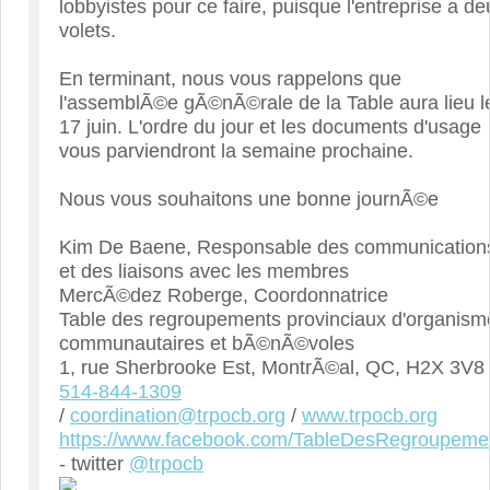
lobbyistes pour ce faire, puisque l'entreprise a de
volets.
En terminant, nous vous rappelons que
l'assemblÃ©e gÃ©nÃ©rale de la Table aura lieu l
17 juin. L'ordre du jour et les documents d'usage
vous parviendront la semaine prochaine.
Nous vous souhaitons une bonne journÃ©e
Kim De Baene, Responsable des communication
et des liaisons avec les membres
MercÃ©dez Roberge, Coordonnatrice
Table des regroupements provinciaux d'organism
communautaires et bÃ©nÃ©voles
1, rue Sherbrooke Est, MontrÃ©al, QC, H2X 3V8
514-844-1309
/
coordination@trpocb.org
/
www.trpocb.org
https://www.facebook.com/TableDesRegroupeme
- twitter
@trpocb