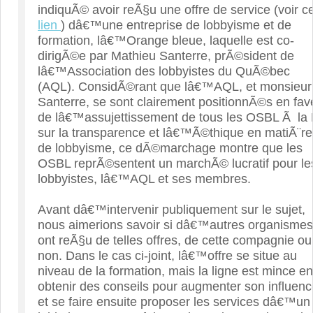
indiquÃ© avoir reÃ§u une offre de service (voir c
lien
) dâ€™une entreprise de lobbyisme et de
formation, lâ€™Orange bleue, laquelle est co-
dirigÃ©e par Mathieu Santerre, prÃ©sident de
lâ€™Association des lobbyistes du QuÃ©bec
(AQL). ConsidÃ©rant que lâ€™AQL, et monsieur
Santerre, se sont clairement positionnÃ©s en fav
de lâ€™assujettissement de tous les OSBL Ã la 
sur la transparence et lâ€™Ã©thique en matiÃ¨re
de lobbyisme, ce dÃ©marchage montre que les
OSBL reprÃ©sentent un marchÃ© lucratif pour le
lobbyistes, lâ€™AQL et ses membres.
Avant dâ€™intervenir publiquement sur le sujet,
nous aimerions savoir si dâ€™autres organismes
ont reÃ§u de telles offres, de cette compagnie ou
non. Dans le cas ci-joint, lâ€™offre se situe au
niveau de la formation, mais la ligne est mince en
obtenir des conseils pour augmenter son influenc
et se faire ensuite proposer les services dâ€™un