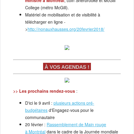
ministre à Montréal
, coin Sherbrooke et McGill
College (métro McGill).
Matériel de mobilisation et de visibilité à
télécharger en ligne -
>
http://nonauxhausses.org/20fevrier2018/
À VOS AGENDAS !
>>
Les prochains rendez-vous
:
D'ici le 9 avril :
plusieurs actions pré-
budgétaires
d'Engagez-vous pour le
communautaire
20 février :
Rassemblement de Main rouge
à
Montréal
dans le cadre de la Journée mondiale