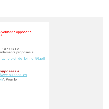
s voulant s'opposer à
es.
A LOI SUR LA
dements proposés au
_au_projet_de_loi_no_56.pdf
 opposées à
Avec ou sans les
on
". Pour le