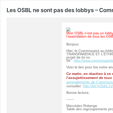
Les OSBL ne sont pas des lobbys – Com
Mon OSBL n'est pas un lobb
l’assimilation de tous les OS
Bonjour,
Hier, le Commissaire au lo
TRANSPARENCE ET L’ÉTHIQ
projet de loi no
56".
http://www.commissaire
Voici le lien pour lire notre 
Ce matin, en réaction à c
l’assujettissement de tous
amendements du Commissaire, 
consulter:
http://bit.ly/2sKL1
Bonne lecture,
------
Mercédez Roberge
Table des regroupements pr