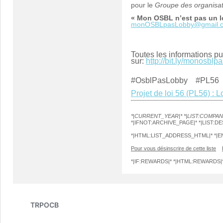
pour le
Groupe des organisati
« Mon OSBL n’est pas un l
monOSBLpasLobby@gmail.
Toutes les informations p
sur:
http://bit.ly/monosblp
#OsblPasLobby #PL56
Projet de loi 56 (PL56) : 
*|CURRENT_YEAR|* *|LIST:COMPAN
*|IFNOT:ARCHIVE_PAGE|* *|LIST:D
*|HTML:LIST_ADDRESS_HTML|* *|EN
Pour vous désinscrire de cette liste
*|IF:REWARDS|* *|HTML:REWARDS|* 
TRPOCB