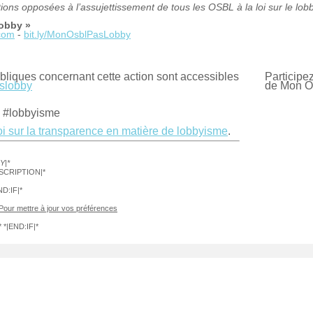
ons opposées à l’assujettissement de tous les OSBL à la loi sur le lo
obby »
com
-
bit.ly/MonOsblPasLobby
ubliques concernant cette action sont accessibles
Participe
aslobby
de Mon OS
 #lobbyisme
Loi sur la transparence en matière de lobbyisme
.
Y|*
ESCRIPTION|*
D:IF|*
Pour mettre à jour vos préférences
*|END:IF|*