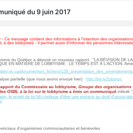
muniqué du 9 juin 2017
y -
Ce message contient des informations à l'intention des organisation
BL à des lobbyistes - il permet aussi d'informer les personnes intéressé
bbyisme du Québec a déposé un nouveau rapport : "LA RÉVISION DE L
UE EN MATIÈRE DE LOBBYISME : LE TEMPS EST À L’ACTION. Amen
lobby.qc.ca/documents/x_fichiers/128_presentation_des_amendements
analyse partielle (que nous avons envoyé hier) :
http://bit.ly/2sbpnpj
.
e rapport du Commissaire au lobbyisme,
Groupe des organisations
 les OSBL à la loi sur le lobbyisme
a émis un communiqué
intitulé "
le projet de loi 56 continue d’être une entrave au droit d’associati
gV
.
ovinciaux d'organismes communautaires et bénévoles