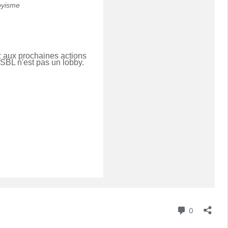
bbyisme
z aux prochaines actions
BL n'est pas un lobby.
Commenta
0