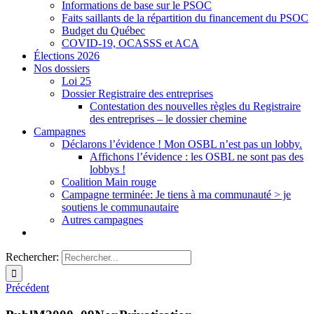
Informations de base sur le PSOC
Faits saillants de la répartition du financement du PSOC
Budget du Québec
COVID-19, OCASSS et ACA
Élections 2026
Nos dossiers
Loi 25
Dossier Registraire des entreprises
Contestation des nouvelles règles du Registraire
des entreprises – le dossier chemine
Campagnes
Déclarons l’évidence ! Mon OSBL n’est pas un lobby.
Affichons l’évidence : les OSBL ne sont pas des
lobbys !
Coalition Main rouge
Campagne terminée: Je tiens à ma communauté > je
soutiens le communautaire
Autres campagnes
Rechercher:
Précédent