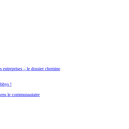
s entreprises – le dossier chemine
obbys !
iens le communautaire