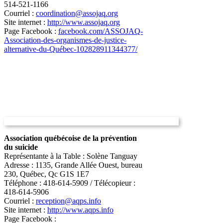
514-521-1166
Courriel :
coordination@assojaq.org
Site internet :
http://www.assojaq.org
Page Facebook :
facebook.com/ASSOJAQ-
Association-des-organismes-de-justice-
alternative-du-Québec-102828911344377/
Association québécoise de la prévention
du suicide
Représentante à la Table : Solène Tanguay
Adresse : 1135, Grande Allée Ouest, bureau
230, Québec, Qc G1S 1E7
Téléphone : 418-614-5909 / Télécopieur :
418-614-5906
Courriel :
reception@aqps.info
Site internet :
http://www.aqps.info
Page Facebook :