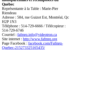
Québec
Représentante à la Table : Marie-Pier
Riendeau
Adresse : 584, rue Guizot Est, Montréal, Qc
H2P 1N3
Téléphone : 514-729-6666 / Télécopieur :
514-729-6746
Courriel :
fafmrq.info@videotron.ca
Site internet :
http://www.fafmrq.org
Page Facebook :
facebook.com/Fafmrq-
Quebec-215273325165435/