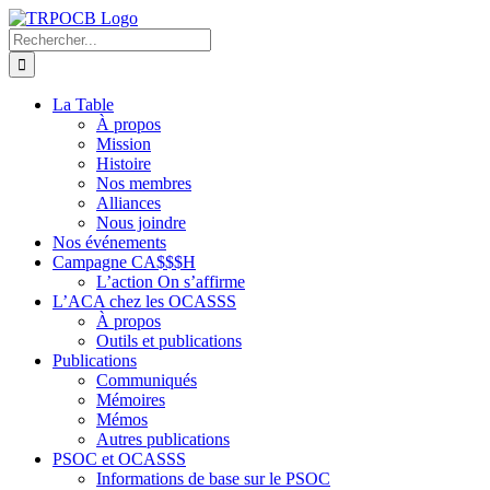
Passer
au
Rechercher:
contenu
La Table
À propos
Mission
Histoire
Nos membres
Alliances
Nous joindre
Nos événements
Campagne CA$$$H
L’action On s’affirme
L’ACA chez les OCASSS
À propos
Outils et publications
Publications
Communiqués
Mémoires
Mémos
Autres publications
PSOC et OCASSS
Informations de base sur le PSOC