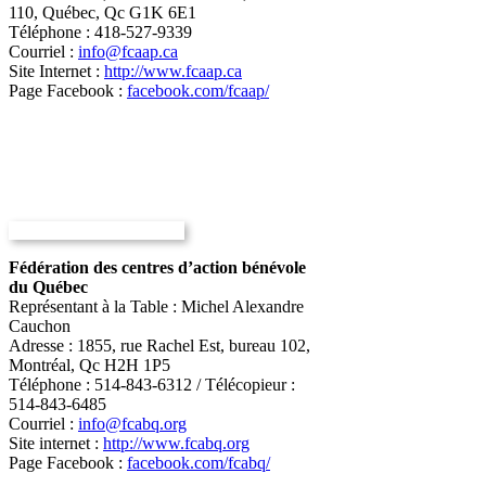
110, Québec, Qc G1K 6E1
Téléphone : 418-527-9339
Courriel :
info@fcaap.ca
Site Internet :
http://www.fcaap.ca
Page Facebook :
facebook.com/fcaap/
Fédération des centres d’action bénévole
du Québec
Représentant à la Table : Michel Alexandre
Cauchon
Adresse : 1855, rue Rachel Est, bureau 102,
Montréal, Qc H2H 1P5
Téléphone : 514-843-6312 / Télécopieur :
514-843-6485
Courriel :
info
@fcabq.org
Site internet :
http://www.fcabq.org
Page Facebook :
facebook.com/fcabq/