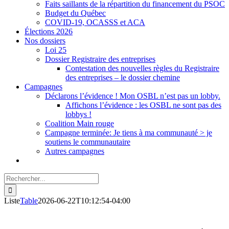
Faits saillants de la répartition du financement du PSOC
Budget du Québec
COVID-19, OCASSS et ACA
Élections 2026
Nos dossiers
Loi 25
Dossier Registraire des entreprises
Contestation des nouvelles règles du Registraire
des entreprises – le dossier chemine
Campagnes
Déclarons l’évidence ! Mon OSBL n’est pas un lobby.
Affichons l’évidence : les OSBL ne sont pas des
lobbys !
Coalition Main rouge
Campagne terminée: Je tiens à ma communauté > je
soutiens le communautaire
Autres campagnes
Rechercher:
Liste
Table
2026-06-22T10:12:54-04:00
Membres