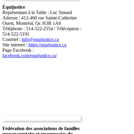
Équijustice
Représentant à la Table : Luc Simard
Adresse : 412-460 rue Sainte-Catherine
Ouest, Montréal, Qc H3B 1A6
Téléphone : 514-522-2554 / Télécopieur :
514-522-5191
Courriel :
info@equijustice.ca
Site internet :
https://equijustice.ca
Page Facebook :
facebook.com/equijustice.ca/
Fédération des associations de familles
monoparentales et recomposées du