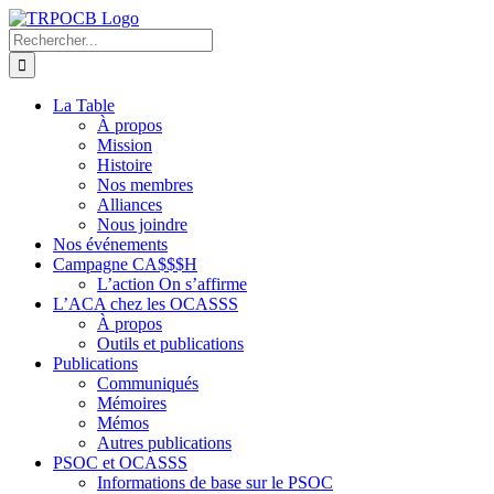
Passer
au
Rechercher:
contenu
La Table
À propos
Mission
Histoire
Nos membres
Alliances
Nous joindre
Nos événements
Campagne CA$$$H
L’action On s’affirme
L’ACA chez les OCASSS
À propos
Outils et publications
Publications
Communiqués
Mémoires
Mémos
Autres publications
PSOC et OCASSS
Informations de base sur le PSOC