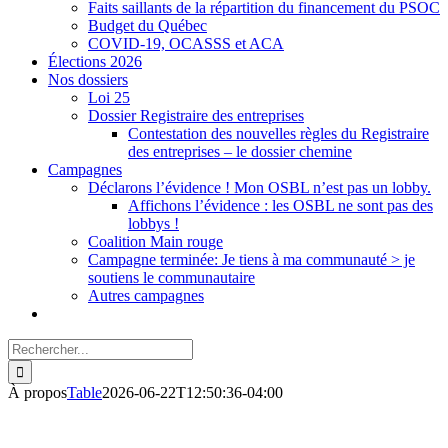
Faits saillants de la répartition du financement du PSOC
Budget du Québec
COVID-19, OCASSS et ACA
Élections 2026
Nos dossiers
Loi 25
Dossier Registraire des entreprises
Contestation des nouvelles règles du Registraire
des entreprises – le dossier chemine
Campagnes
Déclarons l’évidence ! Mon OSBL n’est pas un lobby.
Affichons l’évidence : les OSBL ne sont pas des
lobbys !
Coalition Main rouge
Campagne terminée: Je tiens à ma communauté > je
soutiens le communautaire
Autres campagnes
Rechercher:
À propos
Table
2026-06-22T12:50:36-04:00
À propos