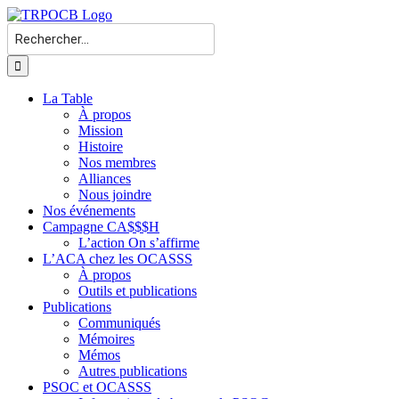
Passer
au
Rechercher:
contenu
La Table
À propos
Mission
Histoire
Nos membres
Alliances
Nous joindre
Nos événements
Campagne CA$$$H
L’action On s’affirme
L’ACA chez les OCASSS
À propos
Outils et publications
Publications
Communiqués
Mémoires
Mémos
Autres publications
PSOC et OCASSS