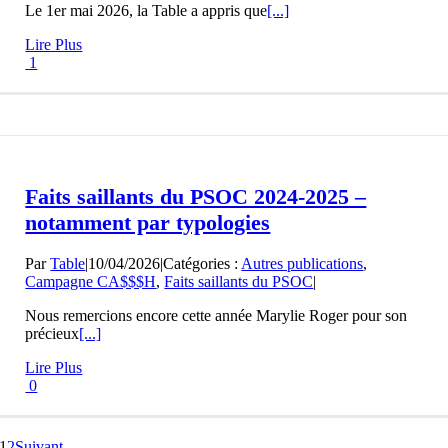
Le 1er mai 2026, la Table a appris que
[...]
Lire Plus
1
Faits saillants du PSOC 2024-2025 –
notamment par typologies
Par
Table
|
10/04/2026
|
Catégories :
Autres publications
,
Campagne CA$$$H
,
Faits saillants du PSOC
|
Nous remercions encore cette année Marylie Roger pour son
précieux
[...]
Lire Plus
0
1
2
Suivant