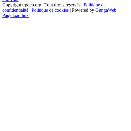
Copyright trpocb.org | Tout droits réservés |
Politique de
confidentialité
|
Politique de cookies
| Powered by
GungaWeb
Page load link
Aller
en
haut