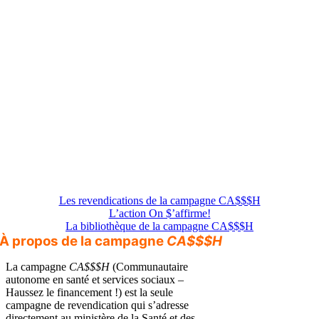
Les revendications de la campagne CA$$$H
L’action On $’affirme!
La bibliothèque de la campagne CA$$$H
À propos de la campagne
CA$$$H
La campagne
CA$$$H
(Communautaire
autonome en santé et services sociaux –
Haussez le financement !) est la seule
campagne de revendication qui s’adresse
directement au ministère de la Santé et des