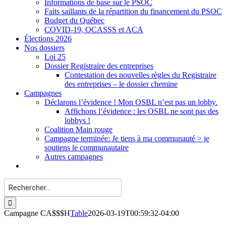
Informations de base sur le PSOC
Faits saillants de la répartition du financement du PSOC
Budget du Québec
COVID-19, OCASSS et ACA
Élections 2026
Nos dossiers
Loi 25
Dossier Registraire des entreprises
Contestation des nouvelles règles du Registraire
des entreprises – le dossier chemine
Campagnes
Déclarons l’évidence ! Mon OSBL n’est pas un lobby.
Affichons l’évidence : les OSBL ne sont pas des
lobbys !
Coalition Main rouge
Campagne terminée: Je tiens à ma communauté > je
soutiens le communautaire
Autres campagnes
Rechercher:
Campagne CA$$$H
Table
2026-03-19T00:59:32-04:00