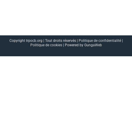
Copyright trpocb.org | Tout droits réservés |
Politique de confidentialité
|
Politique de cookies
| Powered by
GungaWeb