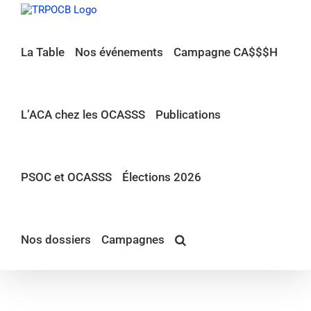
Passer
au
contenu
La Table
Nos événements
Campagne CA$$$H
L’ACA chez les OCASSS
Publications
PSOC et OCASSS
Élections 2026
Nos dossiers
Campagnes