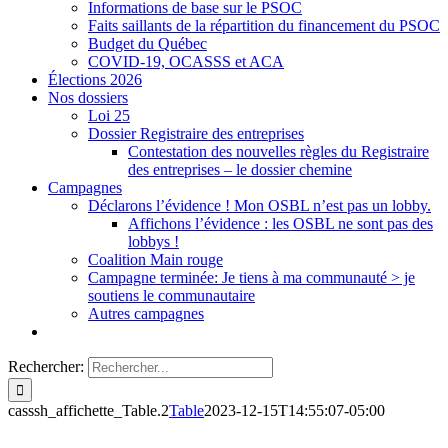
Informations de base sur le PSOC
Faits saillants de la répartition du financement du PSOC
Budget du Québec
COVID-19, OCASSS et ACA
Élections 2026
Nos dossiers
Loi 25
Dossier Registraire des entreprises
Contestation des nouvelles règles du Registraire
des entreprises – le dossier chemine
Campagnes
Déclarons l’évidence ! Mon OSBL n’est pas un lobby.
Affichons l’évidence : les OSBL ne sont pas des
lobbys !
Coalition Main rouge
Campagne terminée: Je tiens à ma communauté > je
soutiens le communautaire
Autres campagnes
Rechercher:
casssh_affichette_Table.2
Table
2023-12-15T14:55:07-05:00