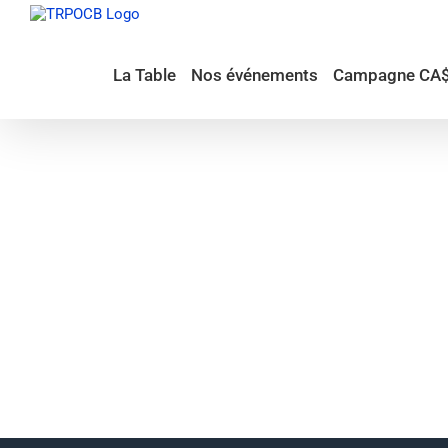
Passer
au
contenu
La Table
Nos événements
Campagne CA