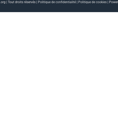
org | Tout droits réservés |
Politique de confidentialité
|
Politique de cookies
| Powe