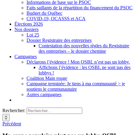
Informations de base sur le PSOC
Faits saillants de la répartition du financement du PSOC
Budget du Québec
COVID-19, OCASSS et ACA
Élections 2026
Nos dossiers
Loi 25
Dossier Registraire des entreprises
Contestation des nouvelles règles du Registraire
des entreprises – le dossier chemine
Campagnes
Déclarons l’évidence ! Mon OSBL n’est pas un lobby.
Affichons l’évidence : les OSBL ne sont pas des
lobbys !
Coalition Main rouge
Campagne terminée: Je tiens à ma communauté > je
soutiens le communautaire
Autres campagnes
Rechercher:
Précédent