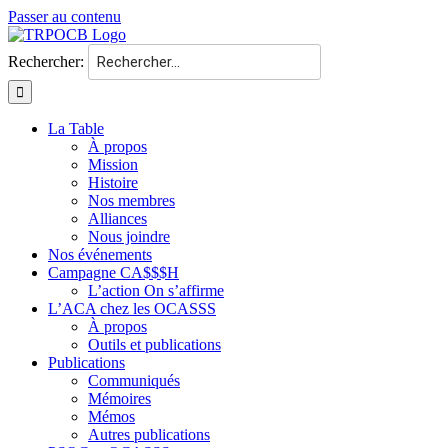
Passer au contenu
Rechercher:
La Table
À propos
Mission
Histoire
Nos membres
Alliances
Nous joindre
Nos événements
Campagne CA$$$H
L’action On s’affirme
L’ACA chez les OCASSS
À propos
Outils et publications
Publications
Communiqués
Mémoires
Mémos
Autres publications