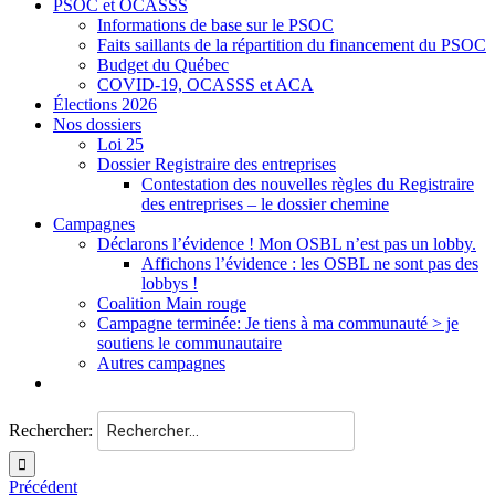
PSOC et OCASSS
Informations de base sur le PSOC
Faits saillants de la répartition du financement du PSOC
Budget du Québec
COVID-19, OCASSS et ACA
Élections 2026
Nos dossiers
Loi 25
Dossier Registraire des entreprises
Contestation des nouvelles règles du Registraire
des entreprises – le dossier chemine
Campagnes
Déclarons l’évidence ! Mon OSBL n’est pas un lobby.
Affichons l’évidence : les OSBL ne sont pas des
lobbys !
Coalition Main rouge
Campagne terminée: Je tiens à ma communauté > je
soutiens le communautaire
Autres campagnes
Rechercher:
Précédent