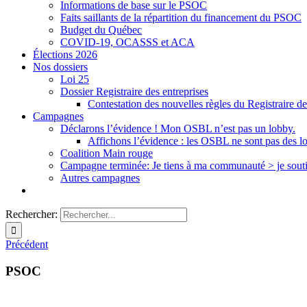
Informations de base sur le PSOC
Faits saillants de la répartition du financement du PSOC
Budget du Québec
COVID-19, OCASSS et ACA
Élections 2026
Nos dossiers
Loi 25
Dossier Registraire des entreprises
Contestation des nouvelles règles du Registraire de
Campagnes
Déclarons l’évidence ! Mon OSBL n’est pas un lobby.
Affichons l’évidence : les OSBL ne sont pas des l
Coalition Main rouge
Campagne terminée: Je tiens à ma communauté > je sout
Autres campagnes
Rechercher:
Précédent
PSOC