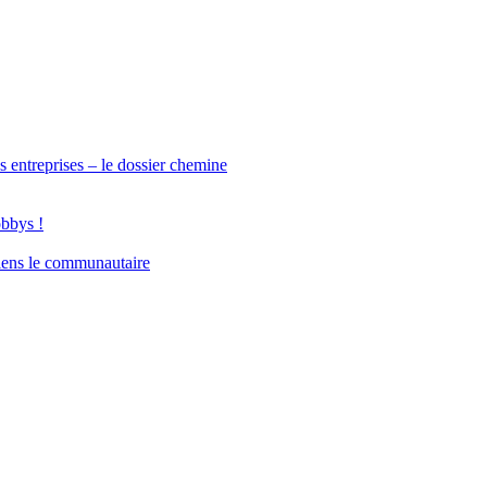
s entreprises – le dossier chemine
obbys !
iens le communautaire