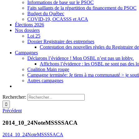
Informations de base sur le PSOC
Faits saillants de la répartition du financement du PSOC
Budget du Québec
COVID-19, OCASSS et ACA
Élections 2026
Nos dossiers
Loi 25
Dossier Registraire des entreprises
Contestation des nouvelles règles du Registraire de
Campagnes
Déclarons l’évidence ! Mon OSBL n’est pas un lobby.
Affichons l’évidence : les OSBL ne sont pas des l
Coalition Main rouge
Campagne terminée: Je tiens à ma communauté > je sout
Autres campagnes
Rechercher:
Précédent
2014_10_24NoteMSSSSACA
2014_10_24NoteMSSSSACA