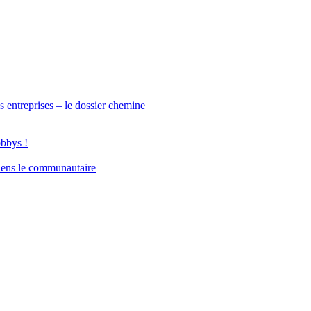
s entreprises – le dossier chemine
obbys !
iens le communautaire