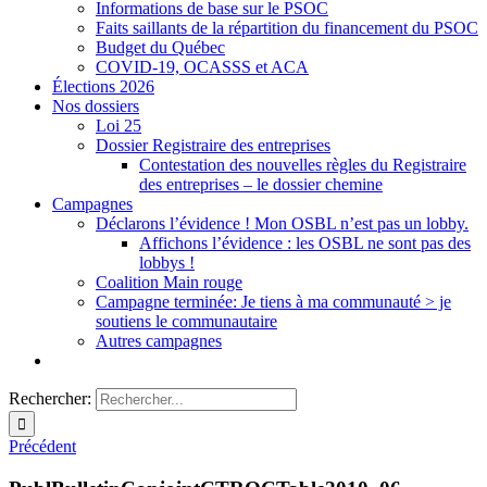
Informations de base sur le PSOC
Faits saillants de la répartition du financement du PSOC
Budget du Québec
COVID-19, OCASSS et ACA
Élections 2026
Nos dossiers
Loi 25
Dossier Registraire des entreprises
Contestation des nouvelles règles du Registraire
des entreprises – le dossier chemine
Campagnes
Déclarons l’évidence ! Mon OSBL n’est pas un lobby.
Affichons l’évidence : les OSBL ne sont pas des
lobbys !
Coalition Main rouge
Campagne terminée: Je tiens à ma communauté > je
soutiens le communautaire
Autres campagnes
Rechercher:
Précédent