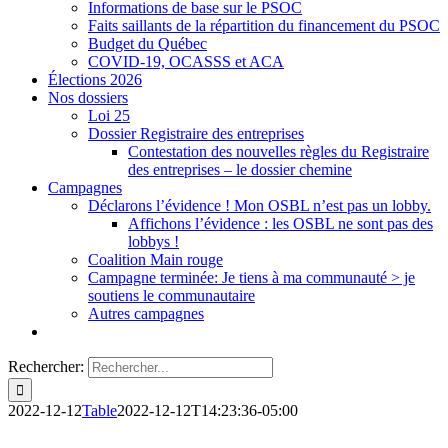
Informations de base sur le PSOC
Faits saillants de la répartition du financement du PSOC
Budget du Québec
COVID-19, OCASSS et ACA
Élections 2026
Nos dossiers
Loi 25
Dossier Registraire des entreprises
Contestation des nouvelles règles du Registraire
des entreprises – le dossier chemine
Campagnes
Déclarons l’évidence ! Mon OSBL n’est pas un lobby.
Affichons l’évidence : les OSBL ne sont pas des
lobbys !
Coalition Main rouge
Campagne terminée: Je tiens à ma communauté > je
soutiens le communautaire
Autres campagnes
Rechercher:
2022-12-12
Table
2022-12-12T14:23:36-05:00