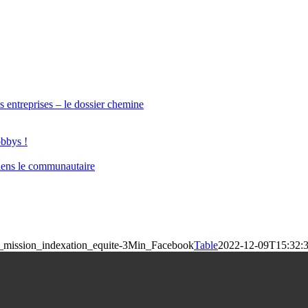
s entreprises – le dossier chemine
obbys !
iens le communautaire
_mission_indexation_equite-3Min_Facebook
Table
2022-12-09T15:32:3