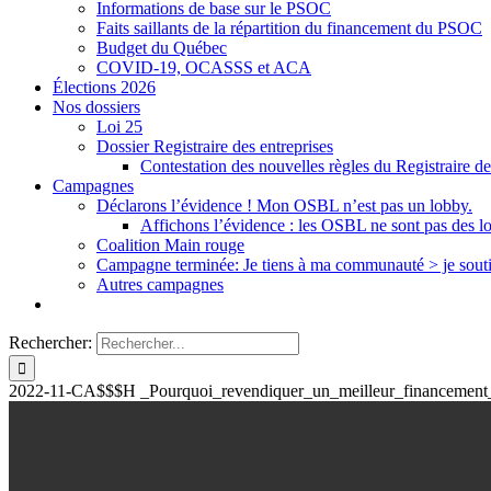
Informations de base sur le PSOC
Faits saillants de la répartition du financement du PSOC
Budget du Québec
COVID-19, OCASSS et ACA
Élections 2026
Nos dossiers
Loi 25
Dossier Registraire des entreprises
Contestation des nouvelles règles du Registraire de
Campagnes
Déclarons l’évidence ! Mon OSBL n’est pas un lobby.
Affichons l’évidence : les OSBL ne sont pas des l
Coalition Main rouge
Campagne terminée: Je tiens à ma communauté > je sout
Autres campagnes
Rechercher:
2022-11-CA$$$H _Pourquoi_revendiquer_un_meilleur_financement