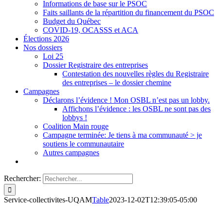
Informations de base sur le PSOC
Faits saillants de la répartition du financement du PSOC
Budget du Québec
COVID-19, OCASSS et ACA
Élections 2026
Nos dossiers
Loi 25
Dossier Registraire des entreprises
Contestation des nouvelles règles du Registraire
des entreprises – le dossier chemine
Campagnes
Déclarons l’évidence ! Mon OSBL n’est pas un lobby.
Affichons l’évidence : les OSBL ne sont pas des
lobbys !
Coalition Main rouge
Campagne terminée: Je tiens à ma communauté > je
soutiens le communautaire
Autres campagnes
Rechercher:
Service-collectivites-UQAM
Table
2023-12-02T12:39:05-05:00