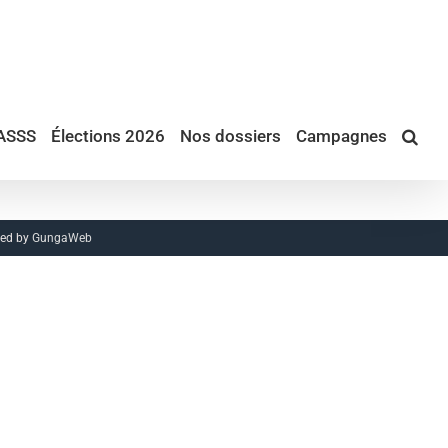
ASSS
Élections 2026
Nos dossiers
Campagnes
red by
GungaWeb