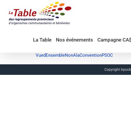
Passer
au
contenu
La Table
Nos événements
Campagne CA
VuedEnsembleNonAlaConventionPSOC
Copyright trpocb.