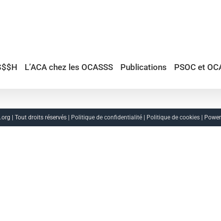
$$$H
L’ACA chez les OCASSS
Publications
PSOC et OC
org | Tout droits réservés |
Politique de confidentialité
|
Politique de cookies
| Powe