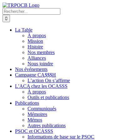
Passer
au
Rechercher:
contenu
La Table
À propos
Mission
Histoire
Nos membres
Alliances
Nous joindre
Nos événements
Campagne CA$$$H
L’action On s’affirme
L’ACA chez les OCASSS
À propos
Outils et publications
Publications
Communiqués
Mémoires
Mémos
Autres publications
PSOC et OCASSS
Informations de base sur le PSOC