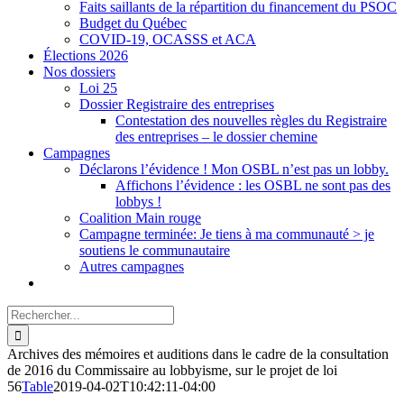
Faits saillants de la répartition du financement du PSOC
Budget du Québec
COVID-19, OCASSS et ACA
Élections 2026
Nos dossiers
Loi 25
Dossier Registraire des entreprises
Contestation des nouvelles règles du Registraire
des entreprises – le dossier chemine
Campagnes
Déclarons l’évidence ! Mon OSBL n’est pas un lobby.
Affichons l’évidence : les OSBL ne sont pas des
lobbys !
Coalition Main rouge
Campagne terminée: Je tiens à ma communauté > je
soutiens le communautaire
Autres campagnes
Rechercher:
Archives des mémoires et auditions dans le cadre de la consultation
de 2016 du Commissaire au lobbyisme, sur le projet de loi
56
Table
2019-04-02T10:42:11-04:00