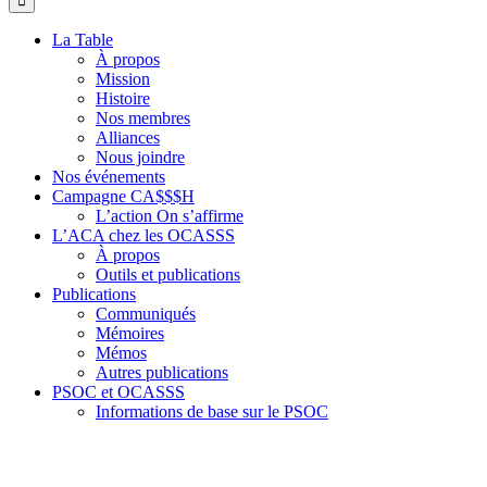
La Table
À propos
Mission
Histoire
Nos membres
Alliances
Nous joindre
Nos événements
Campagne CA$$$H
L’action On s’affirme
L’ACA chez les OCASSS
À propos
Outils et publications
Publications
Communiqués
Mémoires
Mémos
Autres publications
PSOC et OCASSS
Informations de base sur le PSOC
Faits saillants de la répartition du financement du PSOC
Budget du Québec
COVID-19, OCASSS et ACA