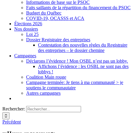
Informations de base sur le PSOC
Faits saillants de la répartition du financement du PSOC
Budget du Québec
COVID-19, OCASSS et ACA
Élections 2026
Nos dossiers
Loi 25
Dossier Registraire des entreprises
Contestation des nouvelles règles du Registraire
des entreprises – le dossier chemine
Campagnes
Déclarons l’évidence ! Mon OSBL n’est pas un lobby.
Affichons l’évidence : les OSBL ne sont pas des
lobbys !
Coalition Main rouge
Campagne terminée: Je tiens à ma communauté > je
soutiens le communautaire
Autres campagnes
Rechercher:
Précédent