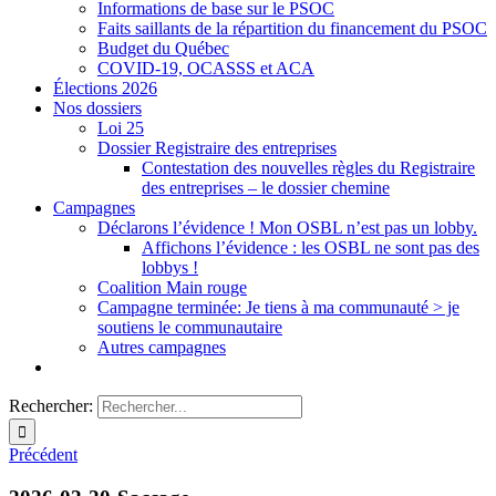
Informations de base sur le PSOC
Faits saillants de la répartition du financement du PSOC
Budget du Québec
COVID-19, OCASSS et ACA
Élections 2026
Nos dossiers
Loi 25
Dossier Registraire des entreprises
Contestation des nouvelles règles du Registraire
des entreprises – le dossier chemine
Campagnes
Déclarons l’évidence ! Mon OSBL n’est pas un lobby.
Affichons l’évidence : les OSBL ne sont pas des
lobbys !
Coalition Main rouge
Campagne terminée: Je tiens à ma communauté > je
soutiens le communautaire
Autres campagnes
Rechercher:
Précédent