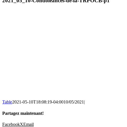
2021_05_10-Condoléances-de-la-TRPOCB-p1
Table
2021-05-10T18:08:19-04:00
10/05/2021
|
Partagez maintenant!
Facebook
X
Email