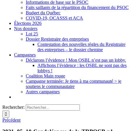
Informations de base sur le PSOC
Faits saillants de la répartition du financement du PSOC
Budget du Québec
COVID-19, OCASSS et ACA
Élections 2026
Nos dossiers
Loi 25
Dossier Registraire des entreprises
Contestation des nouvelles règles du Registraire
des entreprises – le dossier chemine
Campagnes
Déclarons l’évidence ! Mon OSBL n’est pas un lobby.
Affichons l’évidence : les OSBL ne sont pas des
lobbys !
Coalition Main rouge
Campagne terminée: Je tiens à ma communauté > je
soutiens le communautaire
Autres campagnes
Rechercher:
Précédent