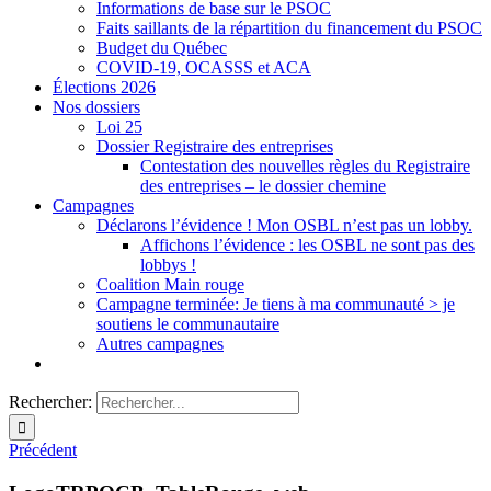
Informations de base sur le PSOC
Faits saillants de la répartition du financement du PSOC
Budget du Québec
COVID-19, OCASSS et ACA
Élections 2026
Nos dossiers
Loi 25
Dossier Registraire des entreprises
Contestation des nouvelles règles du Registraire
des entreprises – le dossier chemine
Campagnes
Déclarons l’évidence ! Mon OSBL n’est pas un lobby.
Affichons l’évidence : les OSBL ne sont pas des
lobbys !
Coalition Main rouge
Campagne terminée: Je tiens à ma communauté > je
soutiens le communautaire
Autres campagnes
Rechercher:
Précédent