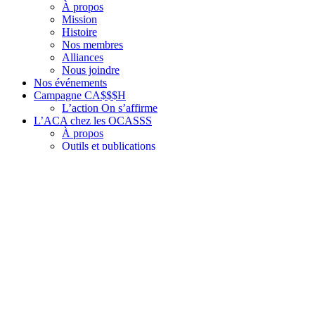
À propos
Mission
Histoire
Nos membres
Alliances
Nous joindre
Nos événements
Campagne CA$$$H
L’action On s’affirme
L’ACA chez les OCASSS
À propos
Outils et publications
Publications
Communiqués
Mémoires
Mémos
Autres publications
PSOC et OCASSS
Informations de base sur le PSOC
Faits saillants de la répartition du financement du PSOC
Budget du Québec
COVID-19, OCASSS et ACA
Élections 2026
Nos dossiers
Loi 25