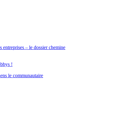
s entreprises – le dossier chemine
obbys !
iens le communautaire