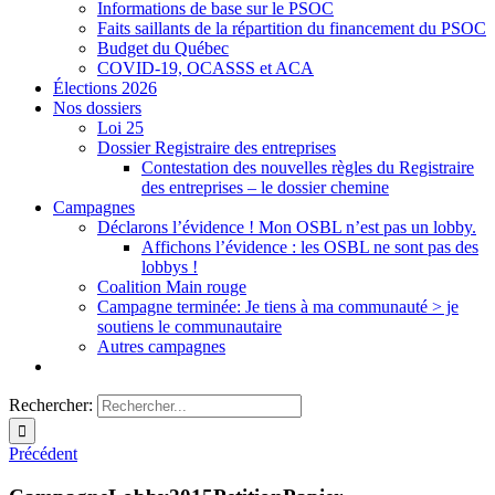
Informations de base sur le PSOC
Faits saillants de la répartition du financement du PSOC
Budget du Québec
COVID-19, OCASSS et ACA
Élections 2026
Nos dossiers
Loi 25
Dossier Registraire des entreprises
Contestation des nouvelles règles du Registraire
des entreprises – le dossier chemine
Campagnes
Déclarons l’évidence ! Mon OSBL n’est pas un lobby.
Affichons l’évidence : les OSBL ne sont pas des
lobbys !
Coalition Main rouge
Campagne terminée: Je tiens à ma communauté > je
soutiens le communautaire
Autres campagnes
Rechercher:
Précédent