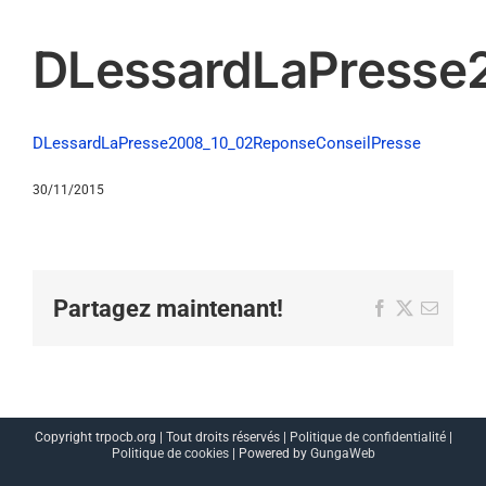
DLessardLaPresse
DLessardLaPresse2008_10_02ReponseConseilPresse
30/11/2015
Partagez maintenant!
Facebook
X
Email
Copyright trpocb.org | Tout droits réservés |
Politique de confidentialité
|
Politique de cookies
| Powered by
GungaWeb