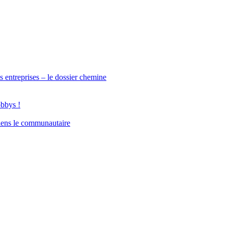
s entreprises – le dossier chemine
obbys !
iens le communautaire