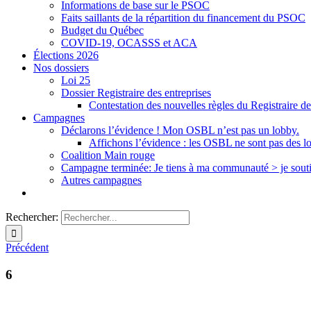
Informations de base sur le PSOC
Faits saillants de la répartition du financement du PSOC
Budget du Québec
COVID-19, OCASSS et ACA
Élections 2026
Nos dossiers
Loi 25
Dossier Registraire des entreprises
Contestation des nouvelles règles du Registraire de
Campagnes
Déclarons l’évidence ! Mon OSBL n’est pas un lobby.
Affichons l’évidence : les OSBL ne sont pas des l
Coalition Main rouge
Campagne terminée: Je tiens à ma communauté > je sout
Autres campagnes
Rechercher:
Précédent
6