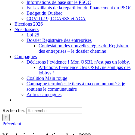
Informations de base sur le PSOC
Faits saillants de la répartition du financement du PSOC
Budget du Québec
COVID-19, OCASSS et ACA
Élections 2026
Nos dossiers
Loi 25
Dossier Registraire des entreprises
Contestation des nouvelles règles du Registraire
des entreprises – le dossier chemine
Campagnes
Déclarons l’évidence ! Mon OSBL n’est pas un lobby.
Affichons l’évidence : les OSBL ne sont pas des
lobbys !
Coalition Main rouge
Campagne terminée: Je tiens à ma communauté > je
soutiens le communautaire
Autres campagnes
Rechercher:
Précédent