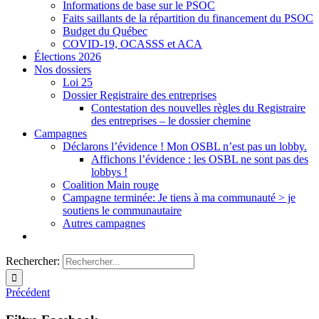
Informations de base sur le PSOC
Faits saillants de la répartition du financement du PSOC
Budget du Québec
COVID-19, OCASSS et ACA
Élections 2026
Nos dossiers
Loi 25
Dossier Registraire des entreprises
Contestation des nouvelles règles du Registraire
des entreprises – le dossier chemine
Campagnes
Déclarons l’évidence ! Mon OSBL n’est pas un lobby.
Affichons l’évidence : les OSBL ne sont pas des
lobbys !
Coalition Main rouge
Campagne terminée: Je tiens à ma communauté > je
soutiens le communautaire
Autres campagnes
Rechercher:
Précédent