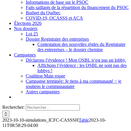
Informations de base sur le PSOC
Faits saillants de la répartition du financement du PSOC
Budget du Québec
COVID-19, OCASSS et ACA
Élections 2026
Nos dossiers
Loi 25
Dossier Registraire des entreprises
Contestation des nouvelles règles du Registraire
des entreprises – le dossier chemine
Campagnes
Déclarons l’évidence ! Mon OSBL n’est pas un lobby.
Affichons l’évidence : les OSBL ne sont pas des
lobbys !
Coalition Main rouge
Campagne terminée: Je tiens à ma communauté > je
soutiens le communautaire
Autres campagnes
Rechercher:
2023-10-10-simulations_ICFC-CASSSH
Table
2023-10-
11T08:58:29-04:00