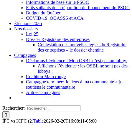
Informations de base sur le PSOC
Faits saillants de la répartition du financement du PSOC
Budget du Québec
COVID-19, OCASSS et ACA
Élections 2026
Nos dossiers
Loi 25
Dossier Registraire des entreprises
Contestation des nouvelles règles du Registraire
des entreprises – le dossier chemine
Campagnes
Déclarons l’évidence ! Mon OSBL n’est pas un lobby.
Affichons l’évidence : les OSBL ne sont pas des
lobbys !
Coalition Main rouge
Campagne terminée: Je tiens à ma communauté > je
soutiens le communautaire
Autres campagnes
Rechercher:
IPC vs ICFC (2)
Table
2026-02-20T16:08:11-05:00