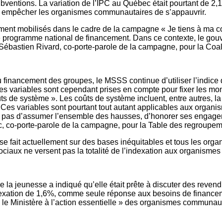
subventions. La variation de l’IPC au Québec était pourtant de 2
i empêcher les organismes communautaires de s’appauvrir.
ellement mobilisés dans le cadre de la campagne « Je tiens à m
le programme national de financement. Dans ce contexte, le gou
Sébastien Rivard, co-porte-parole de la campagne, pour la Coa
financement des groupes, le MSSS continue d’utiliser l’indice d
s variables sont cependant prises en compte pour fixer les mon
 de système ». Les coûts de système incluent, entre autres, la 
 « Ces variables sont pourtant tout autant applicables aux orga
t pas d’assumer l’ensemble des hausses, d’honorer ses engageme
clerc, co-porte-parole de la campagne, pour la Table des regro
se fait actuellement sur des bases inéquitables et tous les or
ociaux ne versent pas la totalité de l’indexation aux organisme
e la jeunesse a indiqué qu’elle était prête à discuter des reven
indexation de 1,6%, comme seule réponse aux besoins de finan
e le Ministère à l’action essentielle » des organismes communa