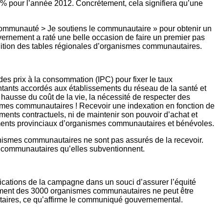
,1% pour l’année 2012. Concrètement, cela signifiera qu’une
a communauté > Je soutiens le communautaire » pour obtenir un
vernement a raté une belle occasion de faire un premier pas
lition des tables régionales d’organismes communautaires.
es prix à la consommation (IPC) pour fixer le taux
tants accordés aux établissements du réseau de la santé et
hausse du coût de la vie, la nécessité de respecter des
nismes communautaires ! Recevoir une indexation en fonction de
nts contractuels, ni de maintenir son pouvoir d’achat et
upements provinciaux d’organismes communautaires et bénévoles.
ganismes communautaires ne sont pas assurés de la recevoir.
s communautaires qu’elles subventionnent.
dications de la campagne dans un souci d’assurer l’équité
cement des 3000 organismes communautaires ne peut être
utaires, ce qu’affirme le communiqué gouvernemental.