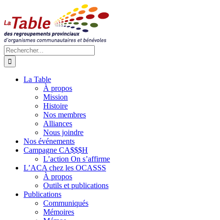
Passer
au
contenu
Rechercher:
La Table
À propos
Mission
Histoire
Nos membres
Alliances
Nous joindre
Nos événements
Campagne CA$$$H
L’action On s’affirme
L’ACA chez les OCASSS
À propos
Outils et publications
Publications
Communiqués
Mémoires