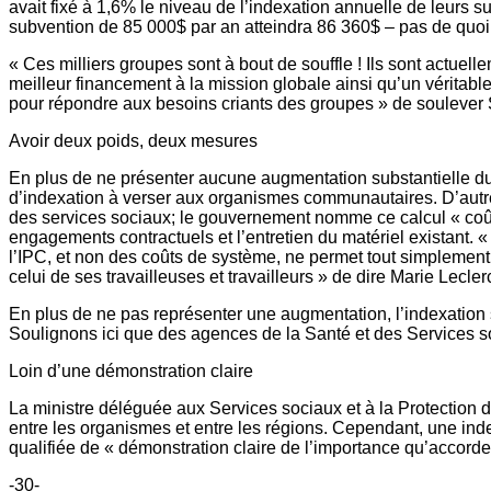
avait fixé à 1,6% le niveau de l’indexation annuelle de leurs 
subvention de 85 000$ par an atteindra 86 360$ – pas de quo
« Ces milliers groupes sont à bout de souffle ! Ils sont actu
meilleur financement à la mission globale ainsi qu’un véritab
pour répondre aux besoins criants des groupes » de soulever 
Avoir deux poids, deux mesures
En plus de ne présenter aucune augmentation substantielle du 
d’indexation à verser aux organismes communautaires. D’autre
des services sociaux; le gouvernement nomme ce calcul « coûts
engagements contractuels et l’entretien du matériel existant.
l’IPC, et non des coûts de système, ne permet tout simplemen
celui de ses travailleuses et travailleurs » de dire Marie Le
En plus de ne pas représenter une augmentation, l’indexation 
Soulignons ici que des agences de la Santé et des Services s
Loin d’une démonstration claire
La ministre déléguée aux Services sociaux et à la Protection d
entre les organismes et entre les régions. Cependant, une 
qualifiée de « démonstration claire de l’importance qu’accord
-30-