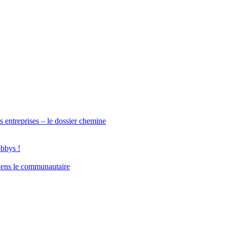
s entreprises – le dossier chemine
obbys !
iens le communautaire