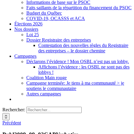
Informations de base sur le PSOC
Faits saillants de la répartition du financement du PSOC
Budget du Québec
COVID-19, OCASSS et ACA
Élections 2026
Nos dossiers
Loi 25
Dossier Registraire des entreprises
Contestation des nouvelles règles du Registraire
des entreprises – le dossier chemine
Campagnes
Déclarons l’évidence ! Mon OSBL n’est pas un lobby.
Affichons l’évidence : les OSBL ne sont pas des
lobbys !
Coalition Main rouge
Campagne terminée: Je tiens à ma communauté > je
soutiens le communautaire
Autres campagnes
Rechercher:
Précédent