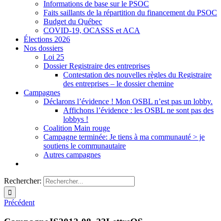
Informations de base sur le PSOC
Faits saillants de la répartition du financement du PSOC
Budget du Québec
COVID-19, OCASSS et ACA
Élections 2026
Nos dossiers
Loi 25
Dossier Registraire des entreprises
Contestation des nouvelles règles du Registraire
des entreprises – le dossier chemine
Campagnes
Déclarons l’évidence ! Mon OSBL n’est pas un lobby.
Affichons l’évidence : les OSBL ne sont pas des
lobbys !
Coalition Main rouge
Campagne terminée: Je tiens à ma communauté > je
soutiens le communautaire
Autres campagnes
Rechercher:
Précédent