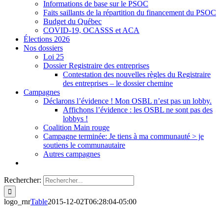
Informations de base sur le PSOC
Faits saillants de la répartition du financement du PSOC
Budget du Québec
COVID-19, OCASSS et ACA
Élections 2026
Nos dossiers
Loi 25
Dossier Registraire des entreprises
Contestation des nouvelles règles du Registraire
des entreprises – le dossier chemine
Campagnes
Déclarons l’évidence ! Mon OSBL n’est pas un lobby.
Affichons l’évidence : les OSBL ne sont pas des
lobbys !
Coalition Main rouge
Campagne terminée: Je tiens à ma communauté > je
soutiens le communautaire
Autres campagnes
Rechercher:
logo_rnr
Table
2015-12-02T06:28:04-05:00