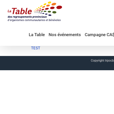
Passer
au
contenu
La Table
Nos événements
Campagne CA
TEST
Copyright trpocb.