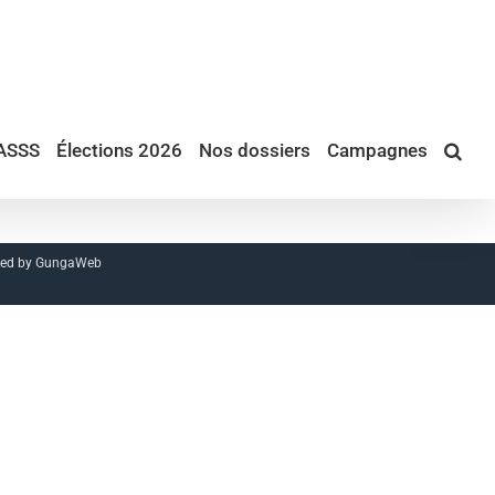
ASSS
Élections 2026
Nos dossiers
Campagnes
red by
GungaWeb