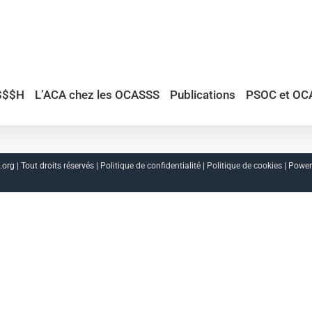
$$$H
L’ACA chez les OCASSS
Publications
PSOC et OC
org | Tout droits réservés |
Politique de confidentialité
|
Politique de cookies
| Powe