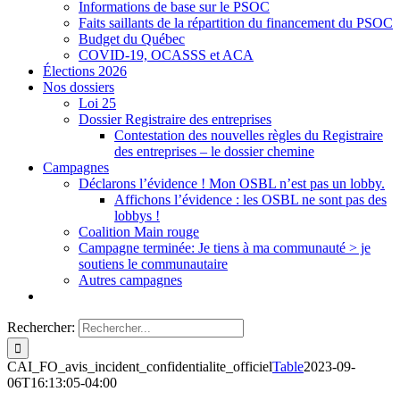
Informations de base sur le PSOC
Faits saillants de la répartition du financement du PSOC
Budget du Québec
COVID-19, OCASSS et ACA
Élections 2026
Nos dossiers
Loi 25
Dossier Registraire des entreprises
Contestation des nouvelles règles du Registraire
des entreprises – le dossier chemine
Campagnes
Déclarons l’évidence ! Mon OSBL n’est pas un lobby.
Affichons l’évidence : les OSBL ne sont pas des
lobbys !
Coalition Main rouge
Campagne terminée: Je tiens à ma communauté > je
soutiens le communautaire
Autres campagnes
Rechercher:
CAI_FO_avis_incident_confidentialite_officiel
Table
2023-09-
06T16:13:05-04:00