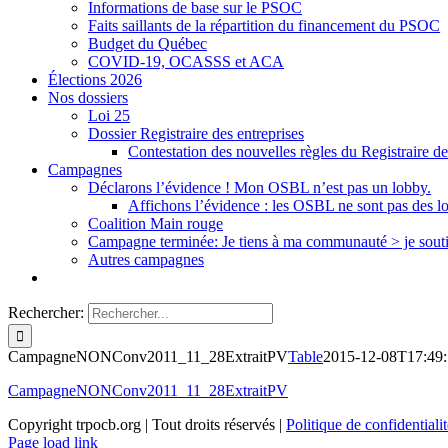
Informations de base sur le PSOC
Faits saillants de la répartition du financement du PSOC
Budget du Québec
COVID-19, OCASSS et ACA
Élections 2026
Nos dossiers
Loi 25
Dossier Registraire des entreprises
Contestation des nouvelles règles du Registraire de
Campagnes
Déclarons l’évidence ! Mon OSBL n’est pas un lobby.
Affichons l’évidence : les OSBL ne sont pas des l
Coalition Main rouge
Campagne terminée: Je tiens à ma communauté > je sout
Autres campagnes
Rechercher:
CampagneNONConv2011_11_28ExtraitPV
Table
2015-12-08T17:49:
CampagneNONConv2011_11_28ExtraitPV
Copyright trpocb.org | Tout droits réservés |
Politique de confidentialit
Page load link