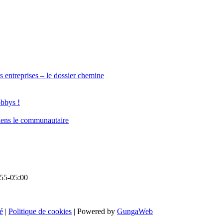
s entreprises – le dossier chemine
obbys !
iens le communautaire
55-05:00
é
|
Politique de cookies
| Powered by
GungaWeb