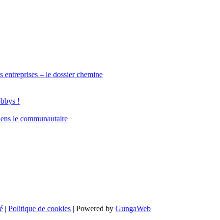
s entreprises – le dossier chemine
obbys !
iens le communautaire
é
|
Politique de cookies
| Powered by
GungaWeb