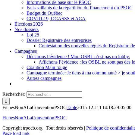
Informations de base sur le PSOC
Faits saillants de la répartition du financement du PSOC
Budget du Québec
COVID-19, OCASSS et ACA
Élections 2026
Nos dossiers
Loi 25
Dossier Registraire des entreprises
Contestation des nouvelles règles du Registraire de
Campagnes
Déclarons l’évidence ! Mon OSBL n’est pas un lobby.
Affichons l’évidence : les OSBL ne sont pas des l
Coalition Main rouge
Campagne terminée: Je tiens à ma communauté > je sout
Autres campagnes
Rechercher:
FichesNonALaConventionPSOC
Table
2015-12-11T14:18:29-05:00
FichesNonALaConventionPSOC
Copyright trpocb.org | Tout droits réservés |
Politique de confidentialit
Page load link