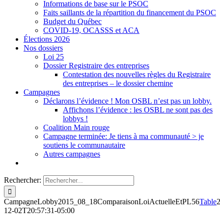
Informations de base sur le PSOC
Faits saillants de la répartition du financement du PSOC
Budget du Québec
COVID-19, OCASSS et ACA
Élections 2026
Nos dossiers
Loi 25
Dossier Registraire des entreprises
Contestation des nouvelles règles du Registraire
des entreprises – le dossier chemine
Campagnes
Déclarons l’évidence ! Mon OSBL n’est pas un lobby.
Affichons l’évidence : les OSBL ne sont pas des
lobbys !
Coalition Main rouge
Campagne terminée: Je tiens à ma communauté > je
soutiens le communautaire
Autres campagnes
Rechercher:
CampagneLobby2015_08_18ComparaisonLoiActuelleEtPL56
Table
12-02T20:57:31-05:00