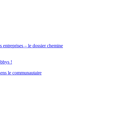
s entreprises – le dossier chemine
obbys !
iens le communautaire