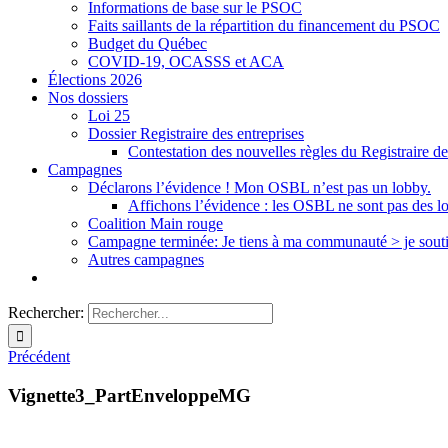
Informations de base sur le PSOC
Faits saillants de la répartition du financement du PSOC
Budget du Québec
COVID-19, OCASSS et ACA
Élections 2026
Nos dossiers
Loi 25
Dossier Registraire des entreprises
Contestation des nouvelles règles du Registraire de
Campagnes
Déclarons l’évidence ! Mon OSBL n’est pas un lobby.
Affichons l’évidence : les OSBL ne sont pas des l
Coalition Main rouge
Campagne terminée: Je tiens à ma communauté > je sout
Autres campagnes
Rechercher:
Précédent
Vignette3_PartEnveloppeMG