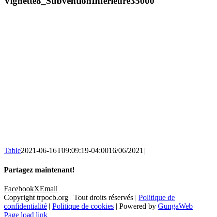
Vignette8_SubventionInférieure35000
Table
2021-06-16T09:09:19-04:00
16/06/2021
|
Partagez maintenant!
Facebook
X
Email
Copyright trpocb.org | Tout droits réservés |
Politique de
confidentialité
|
Politique de cookies
| Powered by
GungaWeb
Page load link