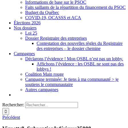
Informations de base sur le PSOC
Faits saillants de la répartition du financement du PSOC
Budget du Québec
COVID-19, OCASSS et ACA
Élections 2026
Nos dossiers
Loi 25
Dossier Registraire des entreprises
Contestation des nouvelles règles du Registraire
des entreprises – le dossier chemine
Campagnes
Déclarons l’évidence ! Mon OSBL n’est pas un lobby.
Affichons l’évidence : les OSBL ne sont pas des
lobbys !
Coalition Main rouge
Campagne terminée: Je tiens à ma communauté > je
soutiens le communautaire
Autres campagnes
Rechercher:
Précédent