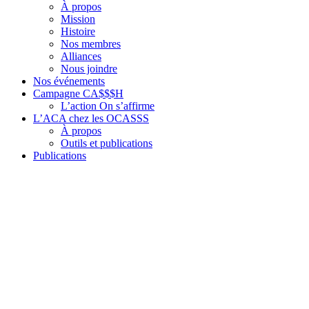
À propos
Mission
Histoire
Nos membres
Alliances
Nous joindre
Nos événements
Campagne CA$$$H
L’action On s’affirme
L’ACA chez les OCASSS
À propos
Outils et publications
Publications
Communiqués
Mémoires
Mémos
Autres publications
PSOC et OCASSS
Informations de base sur le PSOC
Faits saillants de la répartition du financement du PSOC
Budget du Québec
COVID-19, OCASSS et ACA
Élections 2026
Nos dossiers
Loi 25